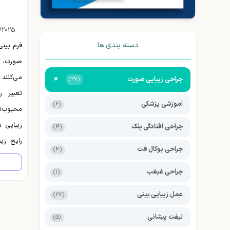
/2025
دسته بندی ها
فرم بینی
صورت، ن
می‌کنند.
+
جراحی زیبایی صورت
(27)
تعبیر ر
آموزشی پزشکی
(6)
محبوب‌
زیبایی 
جراحی افتادگی پلک
(4)
رایج زی
جراحی بوکال فت
(4)
این است
جراحی غبغب
(1)
صدای آن
سوال، ن
عمل زیبایی بینی
(27)
...
لیفت پیشانی
(5)