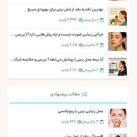
بهترین تغذیه بعد از عمل بینی برای بهبودی سریع
1 سال پیش
2,442 بازدید
جراحی زیبایی صورت چیست و چه روش‌هایی دارد؟ (بررسی تخصصی)
12 ماه پیش
2,115 بازدید
آیا بیمه عمل بینی را پوشش می‌دهد؟ بررسی و مقایسه شرکتهای بیمه در ایران
1 سال پیش
2,110 بازدید
بهترین جراح بینی در شیراز : نمونه کار، هزینه و نوبت دهی
مطالب پیشنهادی
3 سال پیش
2,084 بازدید
سوالات متداول زیباجویان درباره عمل سانترال لب
عمل زیبایی بینی یا رینوپلاستی
12 ماه پیش
2,002 بازدید
3 سال پیش
668 بازدید
10 سوالی که قبل از عمل بینی باید از جراح خود بپرسید
افسردگی بعد از عمل بینی