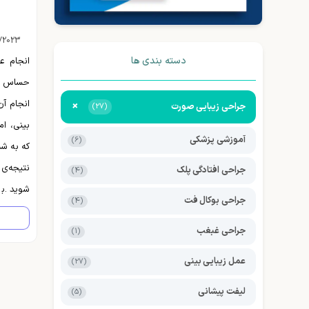
/2023
دسته بندی ها
انجام ع
حساس اس
انجام آن
+
جراحی زیبایی صورت
(27)
بینی، ا
آموزشی پزشکی
(6)
که به شم
نتیجه‌ی
جراحی افتادگی پلک
(4)
شوید. ب
جراحی بوکال فت
(4)
شیراز، ج
جراحی غبغب
(1)
که عمل 
تغییرات
عمل زیبایی بینی
(27)
نتایجی ا
لیفت پیشانی
(5)