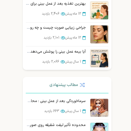
بهترین تغذیه بعد از عمل بینی برای بهبودی سریع
12 ماه پیش
2,406 بازدید
جراحی زیبایی صورت چیست و چه روش‌هایی دارد؟ (بررسی تخصصی)
12 ماه پیش
2,101 بازدید
آیا بیمه عمل بینی را پوشش می‌دهد؟ بررسی و مقایسه شرکتهای بیمه در ایران
1 سال پیش
2,066 بازدید
بهترین جراح بینی در شیراز : نمونه کار، هزینه و نوبت دهی
مطالب پیشنهادی
3 سال پیش
2,061 بازدید
سوالات متداول زیباجویان درباره عمل سانترال لب
سرماخوردگی بعد از عمل بینی : محافظت و درمان
12 ماه پیش
1,976 بازدید
1 سال پیش
663 بازدید
10 سوالی که قبل از عمل بینی باید از جراح خود بپرسید
محدوده تأثیر لیفت شقیقه روی صورت + مقایسه با روش های دیگر