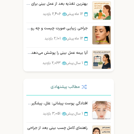
بهترین تغذیه بعد از عمل بینی برای بهبودی سریع
12 ماه پیش
2,406 بازدید
جراحی زیبایی صورت چیست و چه روش‌هایی دارد؟ (بررسی تخصصی)
12 ماه پیش
2,101 بازدید
آیا بیمه عمل بینی را پوشش می‌دهد؟ بررسی و مقایسه شرکتهای بیمه در ایران
1 سال پیش
2,063 بازدید
بهترین جراح بینی در شیراز : نمونه کار، هزینه و نوبت دهی
مطالب پیشنهادی
3 سال پیش
2,061 بازدید
سوالات متداول زیباجویان درباره عمل سانترال لب
افتادگی پوست پیشانی: علل، پیشگیری و درمان قطعی
12 ماه پیش
1,976 بازدید
1 سال پیش
3,051 بازدید
10 سوالی که قبل از عمل بینی باید از جراح خود بپرسید
راهنمای کامل چسب بینی بعد از جراحی