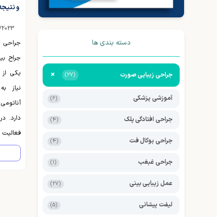
و نتیج
/2023
دسته بندی ها
جراحی ب
جراح بی
یکی از پ
+
جراحی زیبایی صورت
(27)
نیاز به
آموزشی پزشکی
(6)
آناتومی 
دارد. در
جراحی افتادگی پلک
(4)
فعالیت 
جراحی بوکال فت
(4)
گوشتی د
جراحی غبغب
(1)
نتیجه نه
بررسی ک
عمل زیبایی بینی
(27)
معیاره
لیفت پیشانی
(5)
هزینه‌ه