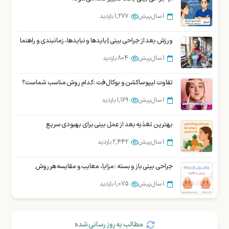
1 سال پیش
1,881 بازدید
1 سال پیش
1,277 بازدید
جراحی بوکال فت یا برداشتن چربی لپ در شیراز
ورزش بعد از جراحی بینی | بایدها و نبایدها، زمانبندی و راهنما
1 سال پیش
1,858 بازدید
1 سال پیش
804 بازدید
تفاوت لیپوساکشن و بوکال فت : کدام روش مناسب شماست؟
1 سال پیش
1,169 بازدید
بهترین تغذیه بعد از عمل بینی برای بهبودی سریع
1 سال پیش
2,442 بازدید
جراحی بینی باز و بسته : مزایا، معایب و مقایسه هر روش
1 سال پیش
1,075 بازدید
مطالب به روز رسانی شده