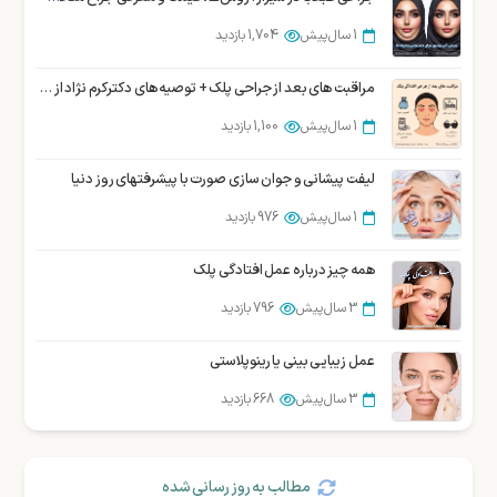
1 سال پیش
1,863 بازدید
1 سال پیش
1,704 بازدید
جراحی بوکال فت یا برداشتن چربی لپ در شیراز
مراقبت های بعد از جراحی پلک + توصیه های دکتر کرم نژاد از شیراز
1 سال پیش
1,849 بازدید
1 سال پیش
1,100 بازدید
لیفت پیشانی و جوان سازی صورت با پیشرفتهای روز دنیا
1 سال پیش
976 بازدید
همه چیز درباره عمل افتادگی پلک
3 سال پیش
796 بازدید
عمل زیبایی بینی یا رینوپلاستی
3 سال پیش
668 بازدید
مطالب به روز رسانی شده