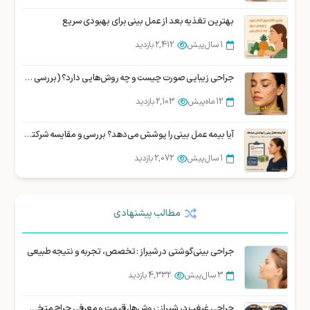
بهترین تغذیه بعد از عمل بینی برای بهبودی سریع
1 سال پیش
2,412 بازدید
جراحی زیبایی صورت چیست و چه روش‌هایی دارد؟ (بررسی تخصصی)
12 ماه پیش
2,103 بازدید
آیا بیمه عمل بینی را پوشش می‌دهد؟ بررسی و مقایسه شرکتهای بیمه در ایران
1 سال پیش
2,072 بازدید
بهترین جراح بینی در شیراز : نمونه کار، هزینه و نوبت دهی
مطالب پیشنهادی
3 سال پیش
2,063 بازدید
سوالات متداول زیباجویان درباره عمل سانترال لب
جراحی بینی گوشتی در شیراز : تخصص، تجربه و نتیجه طبیعی
12 ماه پیش
1,977 بازدید
3 سال پیش
4,332 بازدید
10 سوالی که قبل از عمل بینی باید از جراح خود بپرسید
جراحی غبغب در شیراز : روش‌ها، قیمت و معرفی جراح متخصص