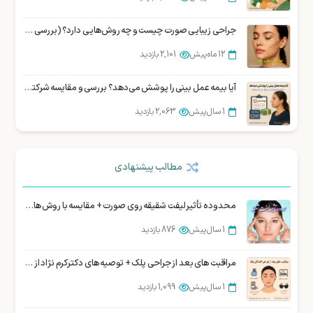
جراحی زیبایی صورت چیست و چه روش‌هایی دارد؟ (بررسی تخصصی)
12 ماه پیش
2,101 بازدید
آیا بیمه عمل بینی را پوشش می‌دهد؟ بررسی و مقایسه شرکتهای بیمه در ایران
1 سال پیش
2,063 بازدید
بهترین جراح بینی در شیراز : نمونه کار، هزینه و نوبت دهی
مطالب پیشنهادی
3 سال پیش
2,061 بازدید
سوالات متداول زیباجویان درباره عمل سانترال لب
محدوده تأثیر لیفت شقیقه روی صورت + مقایسه با روش های دیگر
12 ماه پیش
1,976 بازدید
1 سال پیش
876 بازدید
10 سوالی که قبل از عمل بینی باید از جراح خود بپرسید
مراقبت های بعد از جراحی پلک + توصیه های دکتر کرم نژاد از شیراز
1 سال پیش
1,861 بازدید
1 سال پیش
1,099 بازدید