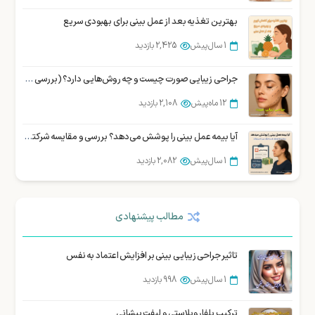
بهترین تغذیه بعد از عمل بینی برای بهبودی سریع
1 سال پیش
2,425 بازدید
جراحی زیبایی صورت چیست و چه روش‌هایی دارد؟ (بررسی تخصصی)
12 ماه پیش
2,108 بازدید
آیا بیمه عمل بینی را پوشش می‌دهد؟ بررسی و مقایسه شرکتهای بیمه در ایران
1 سال پیش
2,082 بازدید
بهترین جراح بینی در شیراز : نمونه کار، هزینه و نوبت دهی
مطالب پیشنهادی
3 سال پیش
2,071 بازدید
سوالات متداول زیباجویان درباره عمل سانترال لب
تاثیر جراحی زیبایی بینی بر افزایش اعتماد به نفس
12 ماه پیش
1,990 بازدید
1 سال پیش
998 بازدید
10 سوالی که قبل از عمل بینی باید از جراح خود بپرسید
ترکیب بلفاروپلاستی و لیفت پیشانی