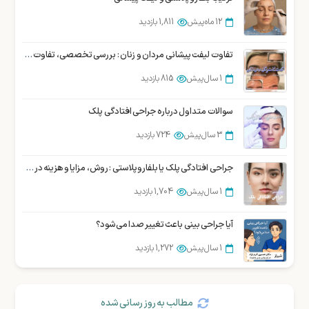
1 سال پیش
1,869 بازدید
12 ماه پیش
1,811 بازدید
جراحی بوکال فت یا برداشتن چربی لپ در شیراز
تفاوت لیفت پیشانی مردان و زنان : بررسی تخصصی، تفاوت ها و روش ها
1 سال پیش
1,852 بازدید
1 سال پیش
815 بازدید
سوالات متداول درباره جراحی افتادگی پلک
3 سال پیش
724 بازدید
جراحی افتادگی پلک یا بلفاروپلاستی : روش، مزایا و هزینه در شیراز
1 سال پیش
1,704 بازدید
آیا جراحی بینی باعث تغییر صدا می‌شود؟
1 سال پیش
1,272 بازدید
مطالب به روز رسانی شده