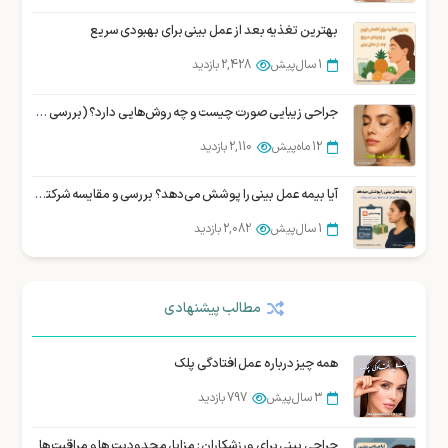
بهترین تغذیه بعد از عمل بینی برای بهبودی سریع
1 سال پیش
2,428 بازدید
جراحی زیبایی صورت چیست و چه روش‌هایی دارد؟ (بررسی تخصصی)
12 ماه پیش
2,110 بازدید
آیا بیمه عمل بینی را پوشش می‌دهد؟ بررسی و مقایسه شرکتهای بیمه در ایران
1 سال پیش
2,082 بازدید
بهترین جراح بینی در شیراز : نمونه کار، هزینه و نوبت دهی
مطالب پیشنهادی
3 سال پیش
2,076 بازدید
سوالات متداول زیباجویان درباره عمل سانترال لب
همه چیز درباره عمل افتادگی پلک
12 ماه پیش
1,991 بازدید
3 سال پیش
797 بازدید
10 سوالی که قبل از عمل بینی باید از جراح خود بپرسید
جراحی بینی برای ورزشکاران : مزایا، محدودیت ها و مراقبت ها