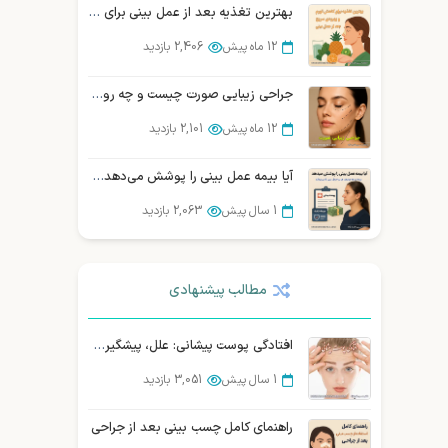
بهترین تغذیه بعد از عمل بینی برای بهبودی سریع
12 ماه پیش
2,406 بازدید
جراحی زیبایی صورت چیست و چه روش‌هایی دارد؟ (بررسی تخصصی)
12 ماه پیش
2,101 بازدید
آیا بیمه عمل بینی را پوشش می‌دهد؟ بررسی و مقایسه شرکتهای بیمه در ایران
1 سال پیش
2,063 بازدید
بهترین جراح بینی در شیراز : نمونه کار، هزینه و نوبت دهی
مطالب پیشنهادی
3 سال پیش
2,061 بازدید
سوالات متداول زیباجویان درباره عمل سانترال لب
افتادگی پوست پیشانی: علل، پیشگیری و درمان قطعی
12 ماه پیش
1,976 بازدید
1 سال پیش
3,051 بازدید
10 سوالی که قبل از عمل بینی باید از جراح خود بپرسید
راهنمای کامل چسب بینی بعد از جراحی