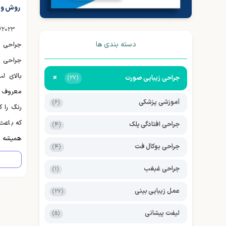
روش و 
/2023
دسته بندی ها
جراحی 
جراحی 
بالای لب
+
جراحی زیبایی صورت
(27)
معروف 
آموزشی پزشکی
(6)
رنگ را 
که باعث
جراحی افتادگی پلک
(4)
همیشه 
جراحی بوکال فت
(4)
دندان‌ه
جراحی غبغب
(1)
لب‌ها اف
افرادی
عمل زیبایی بینی
(27)
دادن، به
لیفت پیشانی
(5)